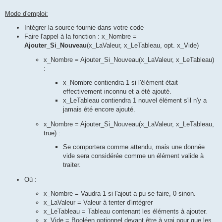
Mode d'emploi:
Intégrer la source fournie dans votre code
Faire l'appel à la fonction : x_Nombre =
Ajouter_Si_Nouveau
(x_LaValeur, x_LeTableau, opt. x_Vide)
x_Nombre = Ajouter_Si_Nouveau(x_LaValeur, x_LeTableau)
:
x_Nombre contiendra 1 si l'élément était
effectivement inconnu et a été ajouté.
x_LeTableau contiendra 1 nouvel élément s'il n'y a
jamais été encore ajouté.
x_Nombre = Ajouter_Si_Nouveau(x_LaValeur, x_LeTableau,
true) :
Se comportera comme attendu, mais une donnée
vide sera considérée comme un élément valide à
traiter.
Où :
x_Nombre = Vaudra 1 si l'ajout a pu se faire, 0 sinon.
x_LaValeur = Valeur à tenter d'intégrer
x_LeTableau = Tableau contenant les éléments à ajouter.
x_Vide = Booléen optionnel devant être à vrai pour que les