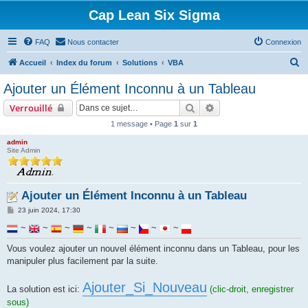
Cap Lean Six Sigma
FAQ
Nous contacter
Connexion
R
Accueil
Index du forum
Solutions
VBA
e
Ajouter un Élément Inconnu à un Tableau
c
Rechercher
Recherche avancée
Verrouillé
h
1 message • Page
1
sur
1
e
admin
r
Site Admin
c
h
Ajouter un Élément Inconnu à un Tableau
e
M
r
23 juin 2024, 17:30
e
s
~
~
~
~
~
~
~
~
s
a
Vous voulez ajouter un nouvel élément inconnu dans un Tableau, pour les
g
e
manipuler plus facilement par la suite.
Ajouter_Si_Nouveau
La solution est ici:
(clic-droit, enregistrer
sous)