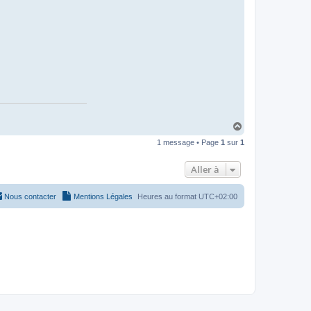
H
a
1 message • Page
1
sur
1
u
t
Aller à
Nous contacter
Mentions Légales
Heures au format
UTC+02:00