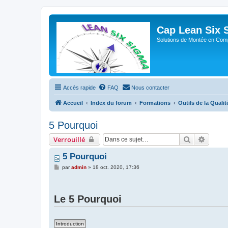
Cap Lean Six 
Solutions de Montée en Com
Accès rapide
FAQ
Nous contacter
Accueil
Index du forum
Formations
Outils de la Qualit
5 Pourquoi
Rechercher
Recher
Verrouillé
5 Pourquoi
M
par
admin
»
18 oct. 2020, 17:36
e
s
s
a
Le 5 Pourquoi
g
e