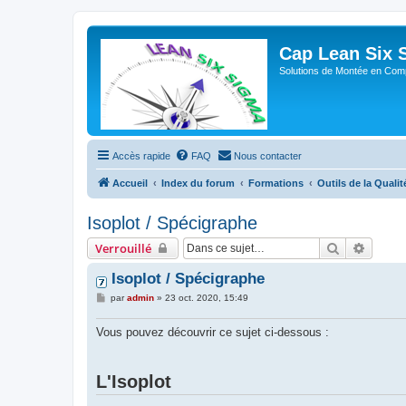
Cap Lean Six 
Solutions de Montée en Com
Accès rapide
FAQ
Nous contacter
Accueil
Index du forum
Formations
Outils de la Qualit
Isoplot / Spécigraphe
Rechercher
Recher
Verrouillé
Isoplot / Spécigraphe
M
par
admin
»
23 oct. 2020, 15:49
e
s
s
Vous pouvez découvrir ce sujet ci-dessous :
a
g
e
L'Isoplot