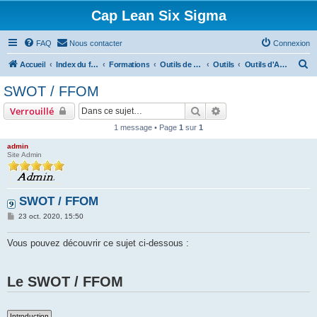
Cap Lean Six Sigma
FAQ
Nous contacter
Connexion
R
Accueil
Index du forum
Formations
Outils de la Qualité
Outils
Outils d'Analyse et de Décision
e
SWOT / FFOM
c
Rechercher
Recherche avancée
Verrouillé
h
1 message • Page
1
sur
1
e
admin
r
Site Admin
c
h
SWOT / FFOM
e
M
r
23 oct. 2020, 15:50
e
s
s
Vous pouvez découvrir ce sujet ci-dessous :
a
g
e
Le SWOT / FFOM