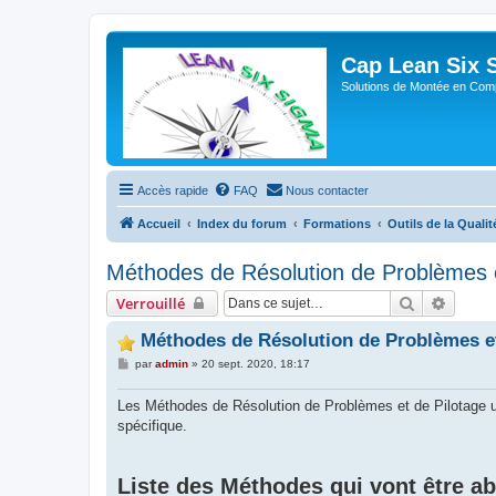
Cap Lean Six 
Solutions de Montée en Com
Accès rapide
FAQ
Nous contacter
Accueil
Index du forum
Formations
Outils de la Qualit
Méthodes de Résolution de Problèmes e
Rechercher
Recher
Verrouillé
Méthodes de Résolution de Problèmes et
M
par
admin
»
20 sept. 2020, 18:17
e
s
s
Les Méthodes de Résolution de Problèmes et de Pilotage uti
a
spécifique.
g
e
Liste des Méthodes qui vont être a