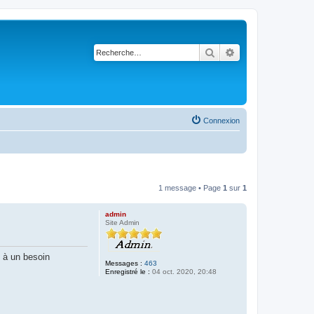
Rechercher
Recherche avancé
Connexion
1 message • Page
1
sur
1
admin
Site Admin
e à un besoin
Messages :
463
Enregistré le :
04 oct. 2020, 20:48