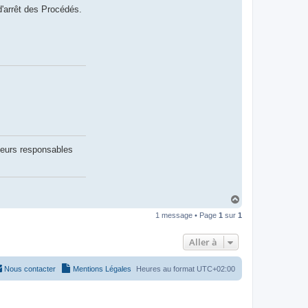
'arrêt des Procédés.
leurs responsables
H
a
1 message • Page
1
sur
1
u
t
Aller à
Nous contacter
Mentions Légales
Heures au format
UTC+02:00