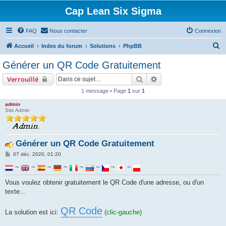
Cap Lean Six Sigma
FAQ
Nous contacter
Connexion
R
Accueil
Index du forum
Solutions
PhpBB
e
Générer un QR Code Gratuitement
c
Rechercher
Recherche avancée
Verrouillé
h
1 message • Page
1
sur
1
e
admin
r
Site Admin
c
h
Générer un QR Code Gratuitement
e
M
r
07 déc. 2020, 01:20
e
s
~
~
~
~
~
~
~
~
s
a
Vous voulez obtenir gratuitement le QR Code d'une adresse, ou d'un
g
e
texte...
QR Code
La solution est ici:
(clic-gauche)