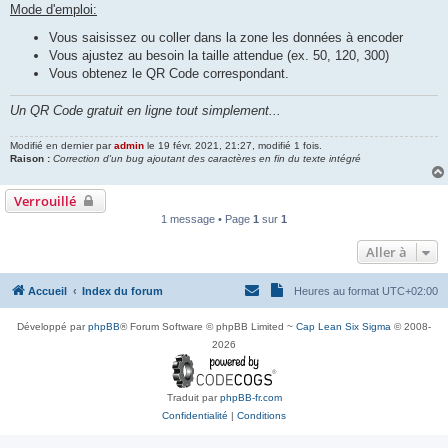
Mode d'emploi:
Vous saisissez ou coller dans la zone les données à encoder
Vous ajustez au besoin la taille attendue (ex. 50, 120, 300)
Vous obtenez le QR Code correspondant.
Un QR Code gratuit en ligne tout simplement...
Modifié en dernier par
admin
le 19 févr. 2021, 21:27, modifié 1 fois.
Raison :
Correction d'un bug ajoutant des caractères en fin du texte intégré
Verrouillé
1 message • Page
1
sur
1
Aller à
Accueil
Index du forum
Heures au format
UTC+02:00
Développé par
phpBB
® Forum Software © phpBB Limited ~
Cap Lean Six Sigma
© 2008-
2026
Traduit par
phpBB-fr.com
Confidentialité
|
Conditions