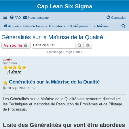
Cap Lean Six Sigma
FAQ
Nous contacter
Connexion
R
Accueil
Index du forum
Formations
Stratégies de Détection
Maîtrise de la Qualité
e
Généralités sur la Maîtrise de la Qualité
c
Rechercher
Recherche avancée
Verrouillé
h
1 message • Page
1
sur
1
e
admin
r
Site Admin
c
h
Généralités sur la Maîtrise de la Qualité
e
M
r
20 sept. 2020, 18:17
e
s
s
Les Généralités sur la Maîtrise de la Qualité vont permettre d'introduire
a
les Techniques et Méthodes de Résolution de Problèmes et de Pilotage
g
e
de Processus.
Liste des Généralités qui vont être abordées